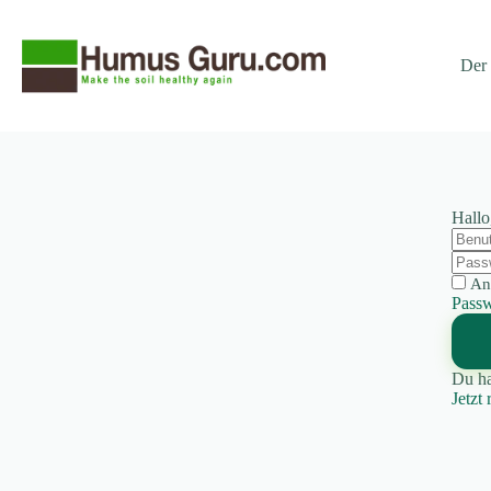
Zum
Zum
Inhalt
Inhalt
springen
springen
Der
Hallo
An
Passw
Du ha
Jetzt 