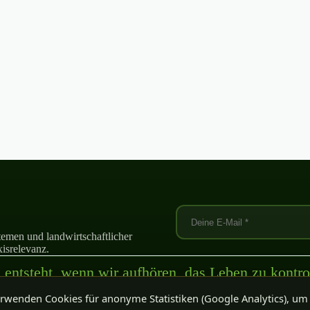
emen und landwirtschaftlicher
isrelevanz.
entsteht, wenn wir aufhören, das Leben zu kontrol
und anfangen, es zu verstehen.“
rwenden Cookies für anonyme Statistiken (Google Analytics), um