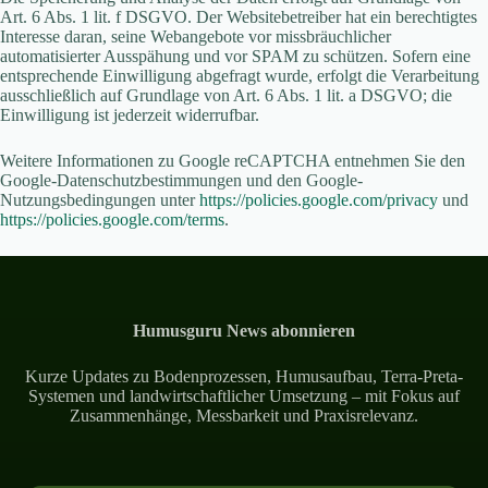
Art. 6 Abs. 1 lit. f DSGVO. Der Websitebetreiber hat ein berechtigtes
Interesse daran, seine Webangebote vor missbräuchlicher
automatisierter Ausspähung und vor SPAM zu schützen. Sofern eine
entsprechende Einwilligung abgefragt wurde, erfolgt die Verarbeitung
ausschließlich auf Grundlage von Art. 6 Abs. 1 lit. a DSGVO; die
Einwilligung ist jederzeit widerrufbar.
Weitere Informationen zu Google reCAPTCHA entnehmen Sie den
Google-Datenschutzbestimmungen und den Google-
Nutzungsbedingungen unter
https://policies.google.com/privacy
und
https://policies.google.com/terms
.
Humusguru News abonnieren
Kurze Updates zu Bodenprozessen, Humusaufbau, Terra-Preta-
Systemen und landwirtschaftlicher Umsetzung – mit Fokus auf
Zusammenhänge, Messbarkeit und Praxisrelevanz.