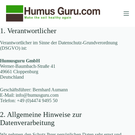
Zum
Inhalt
springen
1. Verantwortlicher
Verantwortlicher im Sinne der Datenschutz-Grundverordnung
(DSGVO) ist:
Humusguru GmbH
Werner-Baumbach-Straße 41
49661 Cloppenburg
Deutschland
Geschäftsführer: Bernhard Aumann
E-Mail: info@humusguru.com
Telefon: +49 (0)4474 9495 50
2. Allgemeine Hinweise zur
Datenverarbeitung
Wir nehmen den Schutz Ihrer persönlichen Daten sehr ernst und