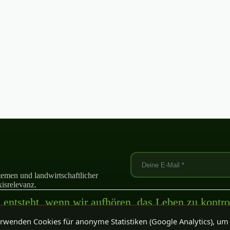
emen und landwirtschaftlicher
isrelevanz.
entsteht, wenn wir aufhören, das Leben zu kontrol
und anfangen, es zu verstehen.“
rwenden Cookies für anonyme Statistiken (Google Analytics), um