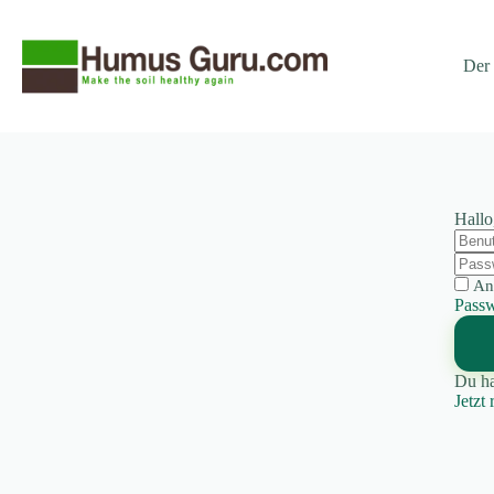
Zum
Zum
Inhalt
Inhalt
springen
springen
Der
Hallo
An
Passw
Du ha
Jetzt 